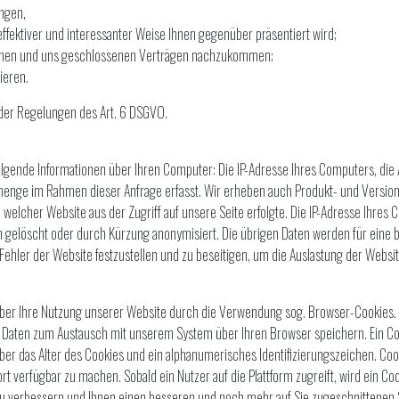
ngen,
effektiver und interessanter Weise Ihnen gegenüber präsentiert wird;
Ihnen und uns geschlossenen Verträgen nachzukommen;
ieren.
 der Regelungen des Art. 6 DSGVO.
olgende Informationen über Ihren Computer: Die IP-Adresse Ihres Computers, die 
enge im Rahmen dieser Anfrage erfasst. Wir erheben auch Produkt- und Versio
welcher Website aus der Zugriff auf unsere Seite erfolgte. Die IP-Adresse Ihres C
 gelöscht oder durch Kürzung anonymisiert. Die übrigen Daten werden für eine 
Fehler der Website festzustellen und zu beseitigen, um die Auslastung der Webs
r Ihre Nutzung unserer Website durch die Verwendung sog. Browser-Cookies. Die
 Daten zum Austausch mit unserem System über Ihren Browser speichern. Ein Coo
er das Alter des Cookies und ein alphanumerisches Identifizierungszeichen. Co
t verfügbar zu machen. Sobald ein Nutzer auf die Plattform zugreift, wird ein Co
 zu verbessern und Ihnen einen besseren und noch mehr auf Sie zugeschnittenen 