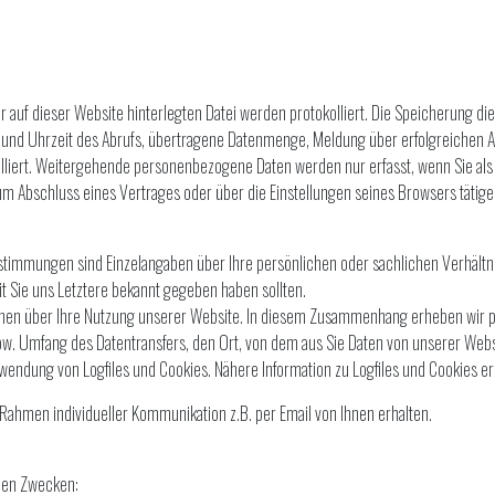
ner auf dieser Website hinterlegten Datei werden protokolliert. Die Speicherung 
m und Uhrzeit des Abrufs, übertragene Datenmenge, Meldung über erfolgreichen 
liert. Weitergehende personenbezogene Daten werden nur erfasst, wenn Sie als 
m Abschluss eines Vertrages oder über die Einstellungen seines Browsers tätige
mmungen sind Einzelangaben über Ihre persönlichen oder sachlichen Verhältnis
t Sie uns Letztere bekannt gegeben haben sollten.
nen über Ihre Nutzung unserer Website. In diesem Zusammenhang erheben wir p
pw. Umfang des Datentransfers, den Ort, von dem aus Sie Daten von unserer Web
rwendung von Logfiles und Cookies. Nähere Information zu Logfiles und Cookies er
Rahmen individueller Kommunikation z.B. per Email von Ihnen erhalten.
den Zwecken: